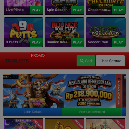
Live Plinko
Spin Soccer
Checkmate Rush
PLAY
PLAY
PLAY
9 Putts
Bounce Roulette
Soccer Roulette
PLAY
PLAY
PLAY
PROMO
IDNSLOTS
Cari
Lihat Semua
Lebih Details
View Leaderboard
PROMO
PROMO
PROMO