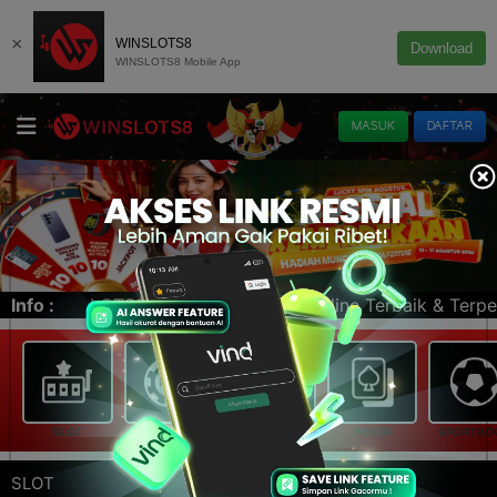
×
WINSLOTS8
Download
WINSLOTS8 Mobile App
MASUK
DAFTAR
site Gaming Online Terbaik & Terpercaya Dengan Lisens
Info :
SLOT
LIVE CASINO
E-LOTTERY
POKER
SPORTBO
SLOT