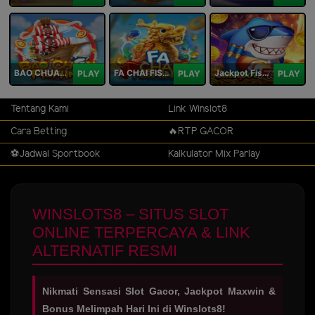
BAO CHUAN FISHING
FA CHAI FISHING
Jackpot Fishing Jili
PLAY
PLAY
PLAY
Tentang Kami
Link Winslot8
Cara Betting
🔥RTP GACOR
⚽️Jadwal Sportbook
Kalkulator Mix Parlay
WINSLOTS8 – SITUS SLOT
ONLINE TERPERCAYA & LINK
ALTERNATIF RESMI
Nikmati Sensasi Slot Gacor, Jackpot Maxwin &
Bonus Melimpah Hari Ini di Winslots8!