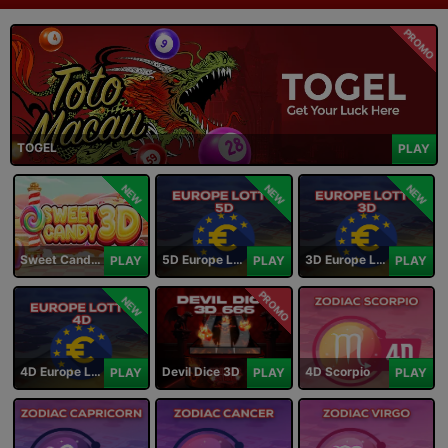
PROMO
TOGEL
PLAY
NEW
NEW
NEW
Sweet Candy 3D
5D Europe Lotto
3D Europe Lotto
PLAY
PLAY
PLAY
PROMO
NEW
4D Europe Lotto
Devil Dice 3D
4D Scorpio
PLAY
PLAY
PLAY